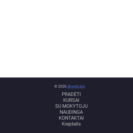
© 2026
dkweb.pro
PRADĖTI
KURSAI
SU MOKYTOJU
NAUDINGA
KONTAKTAI
Krepšelis